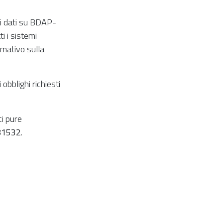
ei dati su BDAP-
i i sistemi
rmativo sulla
obblighi richiesti
ci pure
81532
.