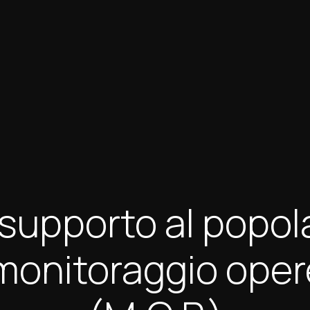
i supporto al popo
 monitoraggio oper