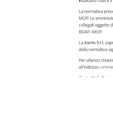
•Validano i dati e l
La normativa pre
MOP. Le amministra
collegati oggetto d
BDAP-MOP.
La
Xanto S.r.l.
saprà
dalla normativa vi
Per ulteriori chiar
all’indirizzo
comme
Fonte: Mef - Ragion