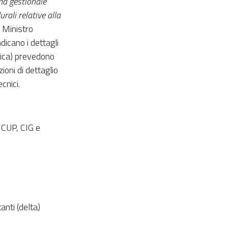
ma gestionale
rali relative alla
l Ministro
dicano i dettagli
onica) prevedono
ioni di dettaglio
cnici.
 CUP, CIG e
nti (delta)