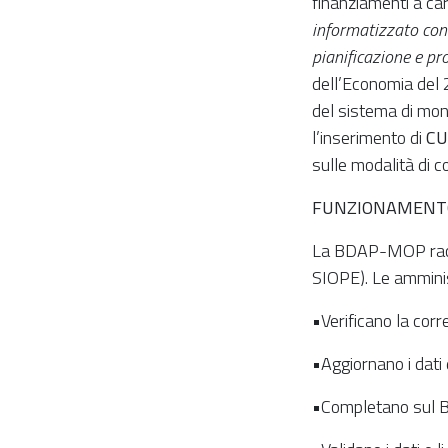
finanziamenti a car
informatizzato cont
pianificazione e pr
dell’Economia del 2
del sistema di moni
l’inserimento di
CU
sulle modalità di co
FUNZIONAMENT
La BDAP-MOP raccog
SIOPE). Le amminis
•Verificano la corr
•Aggiornano i dati
•Completano sul BD