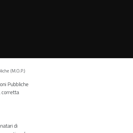
iche (M.O.P.)
oni Pubbliche
 corretta
natari di