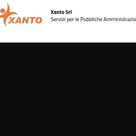
Aree Tematiche
Helpdesk
Contattaci
xSupremo