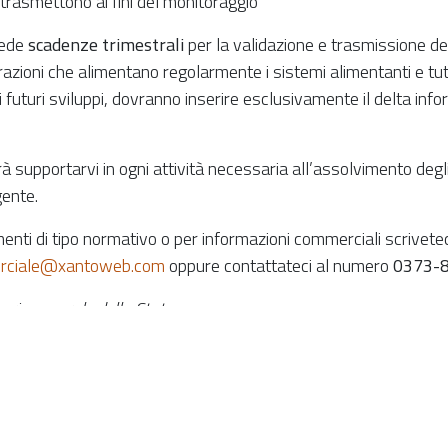
i trasmettono ai fini del monitoraggio
vede
scadenze trimestrali
per la validazione e trasmissione d
zioni che alimentano regolarmente i sistemi alimentanti e tutt
i futuri sviluppi, dovranno inserire esclusivamente il delta info
 supportarvi in ogni attività necessaria all’assolvimento degli 
gente.
imenti di tipo normativo o per informazioni commerciali scrivete
rciale@xantoweb.com
oppure contattateci al numero
0373-
eria generale dello Stato
.