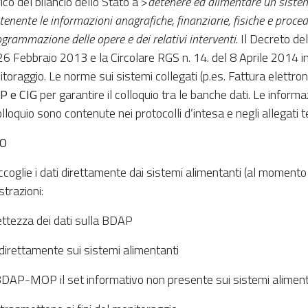
ico del bilancio dello Stato a >
detenere ed alimentare un siste
enente le informazioni anagrafiche, finanziarie, fisiche e procedu
ogrammazione delle opere e dei relativi interventi
. Il Decreto de
6 Febbraio 2013 e la Circolare RGS n. 14. del 8 Aprile 2014 in
toraggio. Le norme sui sistemi collegati (p.es. Fattura elettr
P e CIG
per garantire il colloquio tra le banche dati. Le informaz
lloquio sono contenute nei protocolli d’intesa e negli allegati te
O
lie i dati direttamente dai sistemi alimentanti (al momento
trazioni:
ettezza dei dati sulla BDAP
 direttamente sui sistemi alimentanti
AP-MOP il set informativo non presente sui sistemi alimenta