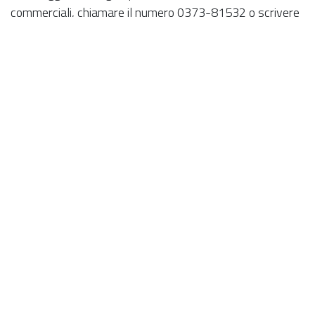
commerciali, chiamare il numero 0373-81532 o scrivere
a
commerciale@xantoweb.com
.