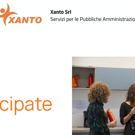
Aree Tematiche
Helpdesk
Contattaci
xSupremo
cipate